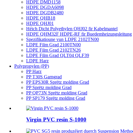
HDPE DMD1158
HDPE DGDA6098
HDPE DGDB2480
HDPE QHB18
HDPE QHJ01
Héich Dicht Polyethylen QHJ02 fir Kabelmantel
HDPE QHM32F HDPE-RF fir Buedemheizungsleitung
Spezifikatioune vun LDPE 2102TN00
LDPE Film Grad 2100TN00
LDPE Film Grad 2102TN26
LDPE Film Grad QLT04 QLF39
LDPE Harz
Polypropylen (PP)
PP Harz
PP T30S Garngrad
PP EPS30R Sprëtz molding Grad
PP Sprëtz molding Grad
PP QP73N Sprëtz molding Grad
PP SP179 Sprëtz molding Grad
Virgin PVC resin S-1000