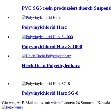
PVC SG5 resin produzéiert duerch Suspen
Polyvinylchlorid Harz
Polyvinylchlorid Harz S-1000
Héich Dicht Polyethylenharz
Polyvinylchlorid Harz SG-8
Gitt weg Är E-Mail un eis, mir wäerte bannent 24 Stonnen a Kontakt 