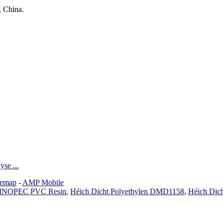
 China.
se ...
temap
-
AMP Mobile
INOPEC PVC Resin
,
Héich Dicht Polyethylen DMD1158
,
Héich Dic