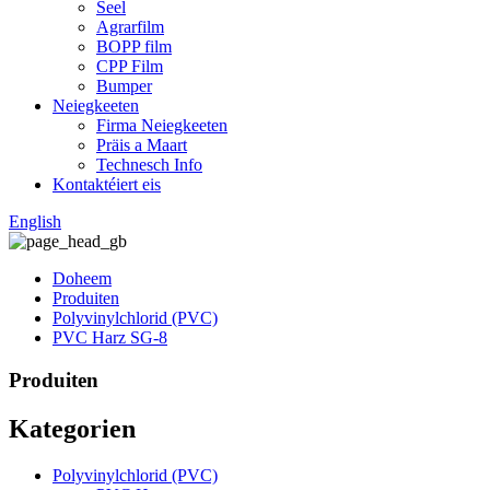
Seel
Agrarfilm
BOPP film
CPP Film
Bumper
Neiegkeeten
Firma Neiegkeeten
Präis a Maart
Technesch Info
Kontaktéiert eis
English
Doheem
Produiten
Polyvinylchlorid (PVC)
PVC Harz SG-8
Produiten
Kategorien
Polyvinylchlorid (PVC)