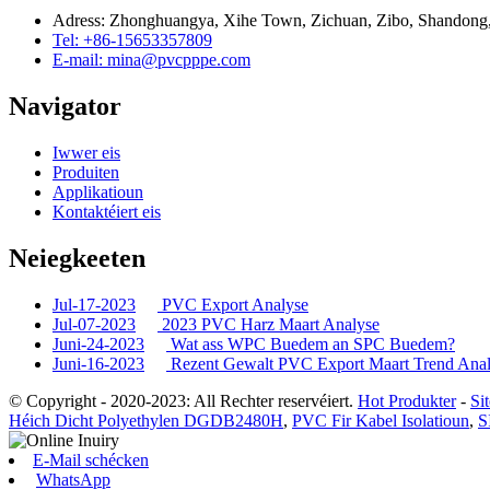
Adress: Zhonghuangya, Xihe Town, Zichuan, Zibo, Shandong,
Tel: +86-15653357809
E-mail: mina@pvcpppe.com
Navigator
Iwwer eis
Produiten
Applikatioun
Kontaktéiert eis
Neiegkeeten
Jul-17-2023
PVC Export Analyse
Jul-07-2023
2023 PVC Harz Maart Analyse
Juni-24-2023
Wat ass WPC Buedem an SPC Buedem?
Juni-16-2023
Rezent Gewalt PVC Export Maart Trend Analy
© Copyright - 2020-2023: All Rechter reservéiert.
Hot Produkter
-
Si
Héich Dicht Polyethylen DGDB2480H
,
PVC Fir Kabel Isolatioun
,
S
E-Mail schécken
WhatsApp