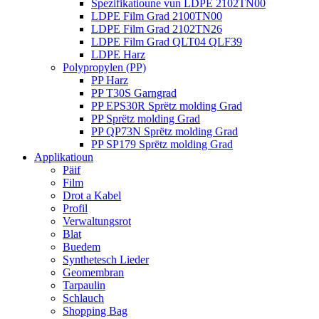
Spezifikatioune vun LDPE 2102TN00
LDPE Film Grad 2100TN00
LDPE Film Grad 2102TN26
LDPE Film Grad QLT04 QLF39
LDPE Harz
Polypropylen (PP)
PP Harz
PP T30S Garngrad
PP EPS30R Sprëtz molding Grad
PP Sprëtz molding Grad
PP QP73N Sprëtz molding Grad
PP SP179 Sprëtz molding Grad
Applikatioun
Päif
Film
Drot a Kabel
Profil
Verwaltungsrot
Blat
Buedem
Synthetesch Lieder
Geomembran
Tarpaulin
Schlauch
Shopping Bag