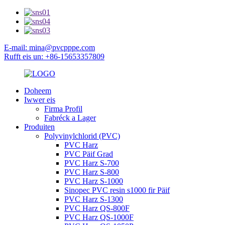
E-mail: mina@pvcpppe.com
Rufft eis un: +86-15653357809
Doheem
Iwwer eis
Firma Profil
Fabréck a Lager
Produiten
Polyvinylchlorid (PVC)
PVC Harz
PVC Päif Grad
PVC Harz S-700
PVC Harz S-800
PVC Harz S-1000
Sinopec PVC resin s1000 fir Päif
PVC Harz S-1300
PVC Harz QS-800F
PVC Harz QS-1000F