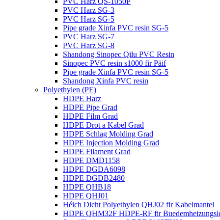
PVC Harz QS-1050P
PVC Harz SG-3
PVC Harz SG-5
Pipe grade Xinfa PVC resin SG-5
PVC Harz SG-7
PVC Harz SG-8
Shandong Sinopec Qilu PVC Resin
Sinopec PVC resin s1000 fir Päif
Pipe grade Xinfa PVC resin SG-5
Shandong Xinfa PVC resin
Polyethylen (PE)
HDPE Harz
HDPE Pipe Grad
HDPE Film Grad
HDPE Drot a Kabel Grad
HDPE Schlag Molding Grad
HDPE Injection Molding Grad
HDPE Filament Grad
HDPE DMD1158
HDPE DGDA6098
HDPE DGDB2480
HDPE QHB18
HDPE QHJ01
Héich Dicht Polyethylen QHJ02 fir Kabelmantel
HDPE QHM32F HDPE-RF fir Buedemheizungsle