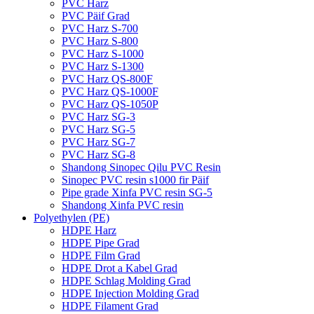
PVC Harz
PVC Päif Grad
PVC Harz S-700
PVC Harz S-800
PVC Harz S-1000
PVC Harz S-1300
PVC Harz QS-800F
PVC Harz QS-1000F
PVC Harz QS-1050P
PVC Harz SG-3
PVC Harz SG-5
PVC Harz SG-7
PVC Harz SG-8
Shandong Sinopec Qilu PVC Resin
Sinopec PVC resin s1000 fir Päif
Pipe grade Xinfa PVC resin SG-5
Shandong Xinfa PVC resin
Polyethylen (PE)
HDPE Harz
HDPE Pipe Grad
HDPE Film Grad
HDPE Drot a Kabel Grad
HDPE Schlag Molding Grad
HDPE Injection Molding Grad
HDPE Filament Grad